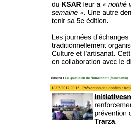
du
KSAR
leur a
« notifié 
semaine »
. Une autre de
tenir sa 5e édition.
Les journées d’échanges e
traditionnellement organ
Culture et l’artisanat. Cet
en collaboration avec le di
Source :
Le Quotidien de Nouakchott (Mauritanie)
18/05/2017 20:16 -
Prévention des conflits : A
Initiative
renforcemen
prévention 
Trarza
.