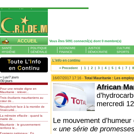
Authentification
Pour S'authentifier veuillez fournir votre
Pseudo et Mot de passer et cliquez sur : Se
connecter
Pseudo
ACCUEIL
Vous êtes 5091 connecté(s) dont 0 membre(s)
Liste des membres en ligne (0)
SANTÉ
POLITIQUE
ECONOMIE
JUSTICE
CULTURE
Mot de passe
HYGIÈNE
GÉNÉRALE
FINANCE
DÉMOCRATIE
SPORTS
L'info en continu
< Precedent
|
1
|
2
|
3
|
4
|
5
|
6
|
7
|
Mot de passe oublié
+ Lus/7 jours
16/07/2017 17:16 -
Total Mauritanie : Les emplo
/30 jours
African Ma
Pour une retraite digne en
Mauritanie : relever...
d’hydrocar
Trois étudiants mauritaniens au
cœur de...
mercredi 12 
Nouakchott face à la montée de
l’insécurité...
La mémoire effacée : quand la
Le mouvement d’humeur dé
mairie de...
Mauritanie : le gouvernement
« une série de promesse
renforce le...
Examens nationaux : En