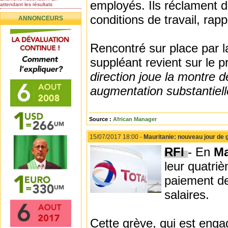
employés. Ils réclament d
attendant les résultats
Nomination de l’Honorable Diye
conditions de travail, rapp
ANNONCEURS
Ba au poste de...
Mauritanie : les résultats du
baccalauréat 2026...
Rencontré sur place par
Mauritanie : Les 10 premiers au
BEPC 2026
suppléant revient sur le 
Un syndicat de l’enseignement
rejette la...
direction joue la montre 
augmentation substantielle
Source :
African Manager
15/07/2017 18:00 -
Mauritanie: nouveau jour de 
RFI
- En
Ma
leur quatri
paiement de
salaires.
Cette grève, qui est enga