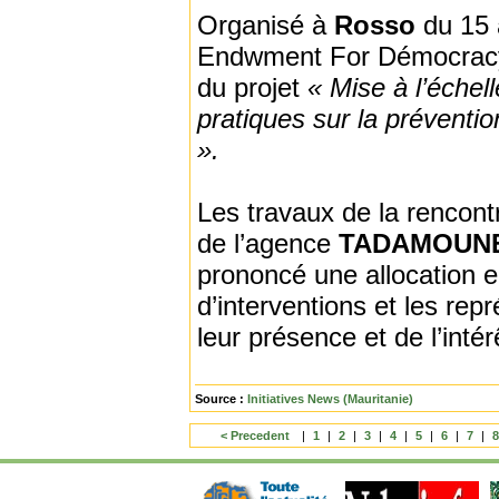
Organisé à
Rosso
du 15 
Endwment For Démocracy N
du projet
« Mise à l’échel
pratiques sur la préventio
».
Les travaux de la rencont
de l’agence
TADAMOUN
prononcé une allocation e
d’interventions et les r
leur présence et de l’intér
Source :
Initiatives News (Mauritanie)
< Precedent
|
1
|
2
|
3
|
4
|
5
|
6
|
7
|