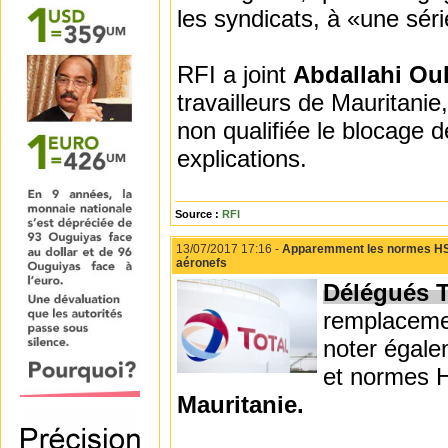
les syndicats, à «une sér
RFI a joint
Abdallahi O
travailleurs de Mauritani
non qualifiée le blocage d
explications.
Source :
RFI
13/07/2017 17:16 -
Apparemment les normes HSEQ
aéronefs
Délégués 
remplacemen
noter égale
et normes H
Mauritanie.