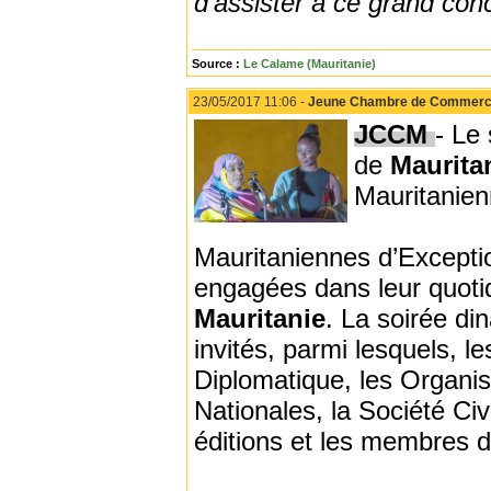
d’assister à ce grand con
Source :
Le Calame (Mauritanie)
23/05/2017 11:06 -
Jeune Chambre de Commerce 
JCCM
- Le
de
Maurita
Mauritanien
Mauritaniennes d’Excepti
engagées dans leur quoti
Mauritanie
. La soirée di
invités, parmi lesquels,
Diplomatique, les Organi
Nationales, la Société Ci
éditions et les membres 