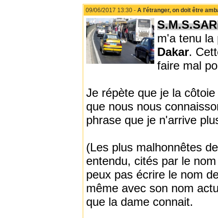
09/06/2017 13:30 -
A l'étranger, on doit être a
S.M.S.SAR
m'a tenu la 
Dakar
. Cet
faire mal po
Je répète que je la côtoi
que nous nous connaissons.
phrase que je n'arrive plus
(Les plus malhonnêtes de
entendu, cités par le nom
peux pas écrire le nom d
même avec son nom actuel
que la dame connait.