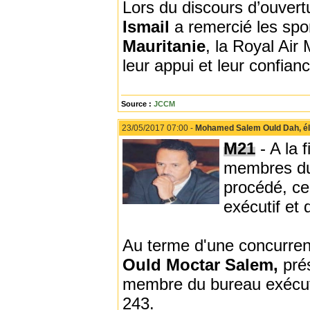
Lors du discours d’ouvert
Ismail
a remercié les spo
Mauritanie
, la Royal Air
leur appui et leur confianc
Source :
JCCM
23/05/2017 07:00 -
Mohamed Salem Ould Dah, él
M21
- A la 
membres du 
procédé, ce
exécutif et
Au terme d'une concurren
Ould Moctar Salem,
prés
membre du bureau exécutif
243.