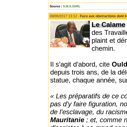
Source :
S.M.S.SARL
08/06/2017 13:12 -
Face aux obstructions dont il
Le Calame
des Travail
plaint et d
chemin.
Il s’agit d’abord, cite
Ould
depuis trois ans, de la dél
statue, chaque année, sur
« Les préparatifs de ce c
pas d’y faire figuration, 
de l’esclavage, du racisme
Mauritanie
; et, comme n