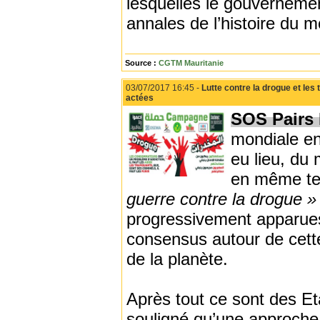
lesquelles le gouvernemen
annales de l’histoire du 
Source :
CGTM Mauritanie
03/07/2017 16:45 -
Lutte contre la drogue et les 
actées
SOS Pairs
mondiale en
eu lieu, du
en même tem
guerre contre la drogue »
progressivement apparues
consensus autour de cette 
de la planète.
Après tout ce sont des E
souligné qu’une approche po