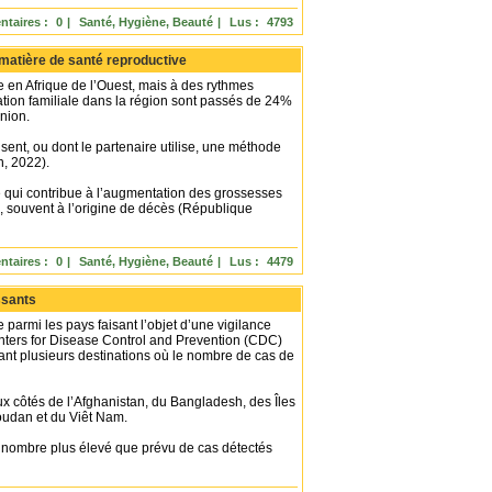
taires :
0
|
Santé, Hygiène, Beauté
|
Lus :
4793
matière de santé reproductive
ce en Afrique de l’Ouest, mais à des rythmes
cation familiale dans la région sont passés de 24%
nion.
sent, ou dont le partenaire utilise, une méthode
n, 2022).
 ce qui contribue à l’augmentation des grossesses
, souvent à l’origine de décès (République
taires :
0
|
Santé, Hygiène, Beauté
|
Lus :
4479
ssants
 parmi les pays faisant l’objet d’une vigilance
enters for Disease Control and Prevention (CDC)
nant plusieurs destinations où le nombre de cas de
ux côtés de l’Afghanistan, du Bangladesh, des Îles
oudan et du Viêt Nam.
n nombre plus élevé que prévu de cas détectés