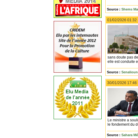
Source :
Shems Maa
01/02/2026 01:32
sans doute pas dev
elle est conduite 
Source :
Senalioun
30/01/2026 17:46
Le ministre a soul
le fondement du 
Source :
Sahara Mé