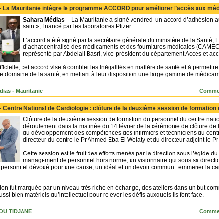
 -
La Mauritanie intègre le programme ACCORD pour améliorer l’accès aux méd
Sahara Médias
-- La Mauritanie a signé vendredi un accord d’adhésio
sain », financé par les laboratoires Pfizer.
L’accord a été signé par la secrétaire générale du ministère de la Santé, 
d’achat centralisé des médicaments et des fournitures médicales (CAMEC)
représenté par Abdelali Basri, vice-président du département Accès et acc
ficielle, cet accord vise à combler les inégalités en matière de santé et à permett
le domaine de la santé, en mettant à leur disposition une large gamme de médicamen
dias - Mauritanie
Commen
 -
Centre National de Cardiologie : clôture de la deuxième session de formation
Clôture de la deuxième session de formation du personnel du centre natio
déroulement dans la matinée du 14 février de la cérémonie de clôture de
du développement des compétences des infirmiers et techniciens du centr
directeur du centre le Pr Ahmed Eba El Welaty et du directeur adjoint le P
Cette session est le fruit des efforts menés par la direction sous l’égid
management de personnel hors norme, un visionnaire qui sous sa direction
n personnel dévoué pour une cause, un idéal et un devoir commun : emmener la car
on fut marquée par un niveau très riche en échange, des ateliers dans un but com
ssi bien matériels qu’intellectuel pour relever les défis auxquels ils font face.
OU TIDJANE
Commen