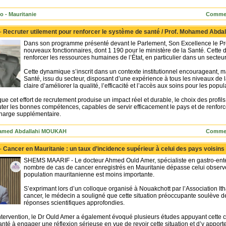
o - Mauritanie
Commen
 -
Recruter utilement pour renforcer le système de santé / Prof. Mohamed Abd
Dans son programme présenté devant le Parlement, Son Excellence le Pre
nouveaux fonctionnaires, dont 1 190 pour le ministère de la Santé. Cette dé
renforcer les ressources humaines de l’État, en particulier dans un secteu
Cette dynamique s’inscrit dans un contexte institutionnel encourageant, m
Santé, issu du secteur, disposant d’une expérience à tous les niveaux de l
claire d’améliorer la qualité, l’efficacité et l’accès aux soins pour les popul
e cet effort de recrutement produise un impact réel et durable, le choix des profils 
ruter les bonnes compétences, capables de servir efficacement le pays et de renforcer
harge supplémentaire.
hamed Abdallahi MOUKAH
Commen
 -
Cancer en Mauritanie : un taux d’incidence supérieur à celui des pays voisins
SHEMS MAARIF - Le docteur Ahmed Ould Amer, spécialiste en gastro-entér
nombre de cas de cancer enregistrés en Mauritanie dépasse celui observé
population mauritanienne est moins importante.
S’exprimant lors d’un colloque organisé à Nouakchott par l’Association Ith
cancer, le médecin a souligné que cette situation préoccupante soulève d
réponses scientifiques approfondies.
tervention, le Dr Ould Amer a également évoqué plusieurs études appuyant cette con
anté à engager une réflexion sérieuse en vue de revoir cette situation et d’y apport