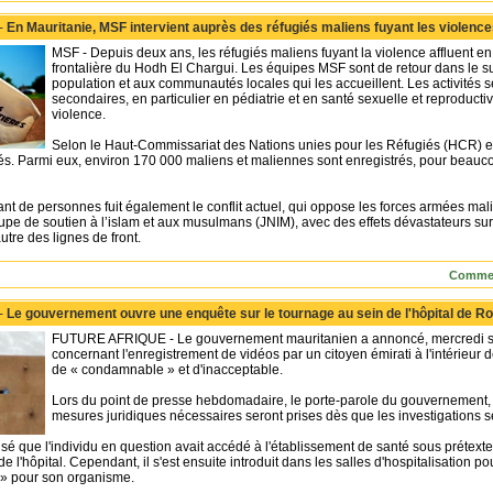
 -
En Mauritanie, MSF intervient auprès des réfugiés maliens fuyant les violenc
MSF - Depuis deux ans, les réfugiés maliens fuyant la violence affluent en
frontalière du Hodh El Chargui. Les équipes MSF sont de retour dans le su
population et aux communautés locales qui les accueillent. Les activités s
secondaires, en particulier en pédiatrie et en santé sexuelle et reproductiv
violence.
Selon le Haut-Commissariat des Nations unies pour les Réfugiés (HCR) et
és. Parmi eux, environ 170 000 maliens et maliennes sont enregistrés, pour beauco
t de personnes fuit également le conflit actuel, qui oppose les forces armées mal
pe de soutien à l’islam et aux musulmans (JNIM), avec des effets dévastateurs sur 
autre des lignes de front.
Commen
 -
Le gouvernement ouvre une enquête sur le tournage au sein de l'hôpital de Ro
FUTURE AFRIQUE - Le gouvernement mauritanien a annoncé, mercredi soir,
concernant l'enregistrement de vidéos par un citoyen émirati à l'intérieur de 
de « condamnable » et d'inacceptable.
Lors du point de presse hebdomadaire, le porte-parole du gouvernement,
mesures juridiques nécessaires seront prises dès que les investigations s
isé que l'individu en question avait accédé à l'établissement de santé sous prétexte
l'hôpital. Cependant, il s'est ensuite introduit dans les salles d'hospitalisation pou
» pour son organisme.