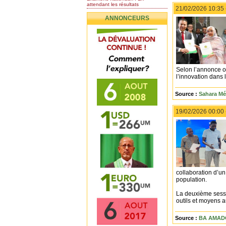
attendant les résultats
21/02/2026 10:35
Nomination de l’Honorable Diye
ANNONCEURS
Ba au poste de...
Mauritanie : les résultats du
baccalauréat 2026...
Mauritanie : Les 10 premiers au
BEPC 2026
Un syndicat de l’enseignement
rejette la...
Selon l’annonce of
l’innovation dans 
Source :
Sahara Mé
19/02/2026 00:00
collaboration d’u
population.
La deuxième sessi
outils et moyens au
Source :
BA AMAD