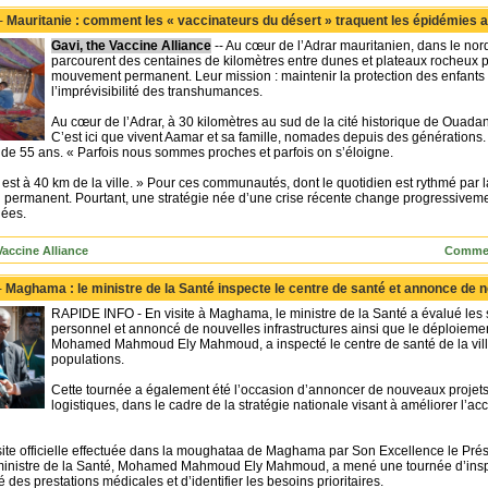
 -
Mauritanie : comment les « vaccinateurs du désert » traquent les épidémies
Gavi, the Vaccine Alliance
-- Au cœur de l’Adrar mauritanien, dans le no
parcourent des centaines de kilomètres entre dunes et plateaux rocheux 
mouvement permanent. Leur mission : maintenir la protection des enfants 
l’imprévisibilité des transhumances.
Au cœur de l’Adrar, à 30 kilomètres au sud de la cité historique de Ouada
C’est ici que vivent Aamar et sa famille, nomades depuis des génératio
de 55 ans. « Parfois nous sommes proches et parfois on s’éloigne.
st à 40 km de la ville. » Pour ces communautés, dont le quotidien est rythmé par l
fi permanent. Pourtant, une stratégie née d’une crise récente change progressiveme
lées.
Vaccine Alliance
Commen
-
Maghama : le ministre de la Santé inspecte le centre de santé et annonce de
RAPIDE INFO - En visite à Maghama, le ministre de la Santé a évalué les se
personnel et annoncé de nouvelles infrastructures ainsi que le déploieme
Mohamed Mahmoud Ely Mahmoud, a inspecté le centre de santé de la ville 
populations.
Cette tournée a également été l’occasion d’annoncer de nouveaux projets 
logistiques, dans le cadre de la stratégie nationale visant à améliorer l’a
site officielle effectuée dans la moughataa de Maghama par Son Excellence le P
ministre de la Santé, Mohamed Mahmoud Ely Mahmoud, a mené une tournée d’inspect
é des prestations médicales et d’identifier les besoins prioritaires.