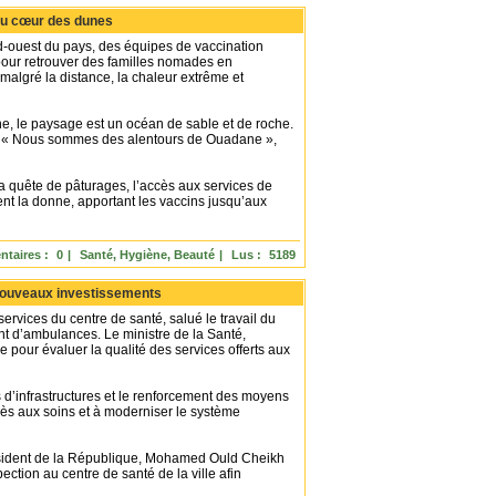
 au cœur des dunes
rd-ouest du pays, des équipes de vaccination
pour retrouver des familles nomades en
malgré la distance, la chaleur extrême et
ne, le paysage est un océan de sable et de roche.
ns. « Nous sommes des alentours de Ouadane »,
a quête de pâturages, l’accès aux services de
nt la donne, apportant les vaccins jusqu’aux
taires :
0
|
Santé, Hygiène, Beauté
|
Lus :
5189
 nouveaux investissements
rvices du centre de santé, salué le travail du
nt d’ambulances. Le ministre de la Santé,
pour évaluer la qualité des services offerts aux
d’infrastructures et le renforcement des moyens
ccès aux soins et à moderniser le système
résident de la République, Mohamed Ould Cheikh
ion au centre de santé de la ville afin