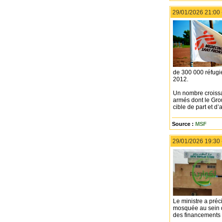
29/01/2026 21:00
de 300 000 réfugi
2012.
Un nombre croissan
armés dont le Grou
cible de part et d’
Source :
MSF
29/01/2026 19:30
Le ministre a préc
mosquée au sein de 
des financements 