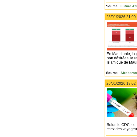
Source :
Future Afr
28/01/2026 21:00
En Mauritanie, la 
non désirées, la 
Islamique de Maur
Source :
Afrobarom
26/01/2026 18:02
Selon le CDC, cet
chez des voyageur