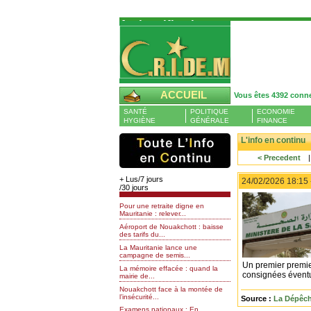
Authentification
Pour S'authentifier veuillez fournir votre
Pseudo et Mot de passer et cliquez sur : 
connecter
Pseudo
ACCUEIL
Vous êtes 4392 conn
Liste des membres en ligne (0)
SANTÉ
POLITIQUE
ECONOMIE
Mot de passe
HYGIÈNE
GÉNÉRALE
FINANCE
L'info en continu
< Precedent
Mot de passe oublié
+ Lus/7 jours
24/02/2026 18:15
/30 jours
Pour une retraite digne en
Mauritanie : relever...
Aéroport de Nouakchott : baisse
des tarifs du...
La Mauritanie lance une
campagne de semis...
Un premier premier 
La mémoire effacée : quand la
consignées éventuel
mairie de...
Nouakchott face à la montée de
l’insécurité...
Source :
La Dépêch
Examens nationaux : En