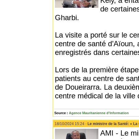
Kely, a ent
de certaines
Gharbi.
La visite a porté sur le c
centre de santé d’Aïoun, 
enregistrés dans certain
Lors de la première étape, 
patients au centre de san
de Doueirarra. La deuxièm
centre médical de la ville
Source :
Agence Mauritanienne d'Information
18/10/2024 15:24 -
Le ministre de la Santé: « La 
AMI - Le mi