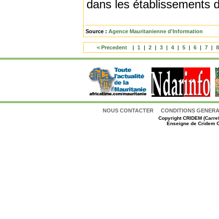
dans les établissements d
Source :
Agence Mauritanienne d'Information
< Precedent
|
1
|
2
|
3
|
4
|
5
|
6
|
7
|
NOUS CONTACTER
CONDITIONS GENERAL
Copyright
CRIDEM (Carref
Enseigne de Cridem C