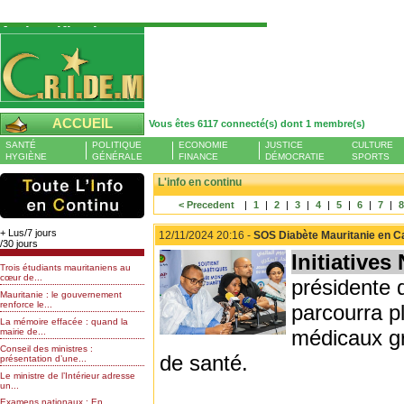
Authentification
Pour S'authentifier veuillez fournir votre
Pseudo et Mot de passer et cliquez sur : Se
connecter
Pseudo
ACCUEIL
Vous êtes 6117 connecté(s) dont 1 membre(s)
Liste des membres en ligne (1)
SANTÉ
POLITIQUE
ECONOMIE
JUSTICE
CULTURE
Mot de passe
HYGIÈNE
GÉNÉRALE
FINANCE
DÉMOCRATIE
SPORTS
SAYRE
L'info en continu
< Precedent
|
1
|
2
|
3
|
4
|
5
|
6
|
7
|
Mot de passe oublié
+ Lus/7 jours
12/11/2024 20:16 -
SOS Diabète Mauritanie en Car
/30 jours
Initiatives
Trois étudiants mauritaniens au
cœur de...
présidente 
Mauritanie : le gouvernement
renforce le...
parcourra pl
La mémoire effacée : quand la
médicaux gr
mairie de...
Conseil des ministres :
de santé.
présentation d’une...
Le ministre de l’Intérieur adresse
un...
Examens nationaux : En