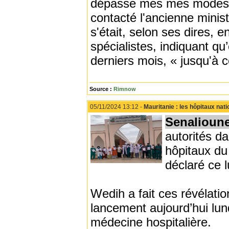
dépasse mes mes modestes
contacté l'ancienne mini
s'était, selon ses dires, 
spécialistes, indiquant qu’
derniers mois, « jusqu'à ce
Source :
Rimnow
05/11/2024 13:12 -
Mauritanie : les hôpitaux na
Senalioun
autorités d
hôpitaux du
déclaré ce l
Wedih a fait ces révélatio
lancement aujourd’hui lun
médecine hospitalière.