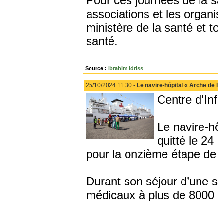
Pour ces journées de la s
associations et les organi
ministère de la santé et 
santé.
Source :
Ibrahim Idriss
25/10/2024 11:30 -
Le navire-hôpital « Arche de l
Centre d'In
Le navire-hô
quitté le 24
pour la onzième étape de 
Durant son séjour d’une s
médicaux à plus de 8000