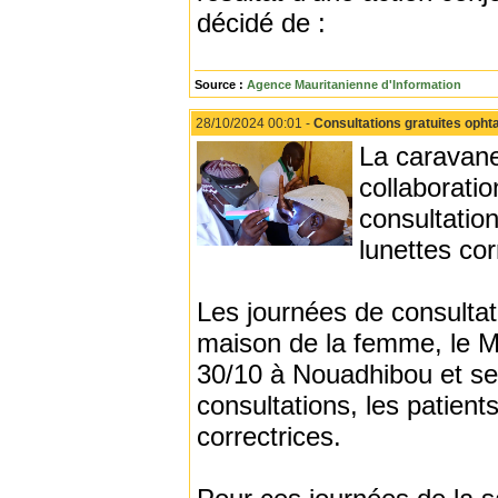
décidé de :
Source :
Agence Mauritanienne d'Information
28/10/2024 00:01 -
Consultations gratuites opht
La caravane
collaborati
consultatio
lunettes co
Les journées de consultat
maison de la femme, le Ma
30/10 à Nouadhibou et ser
consultations, les patient
correctrices.