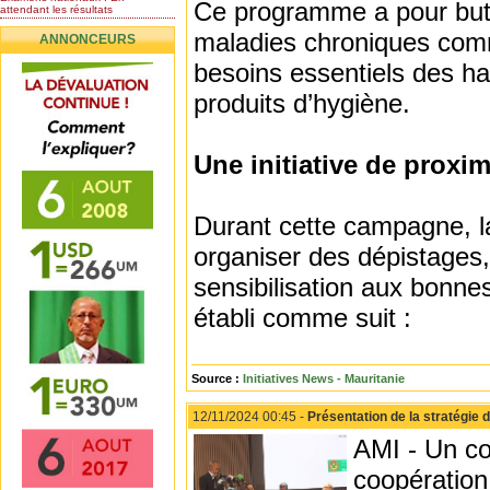
Ce programme a pour but d
attendant les résultats
Nomination de l’Honorable Diye
maladies chroniques comme
ANNONCEURS
Ba au poste de...
Mauritanie : les résultats du
besoins essentiels des ha
baccalauréat 2026...
produits d’hygiène.
Mauritanie : Les 10 premiers au
BEPC 2026
Un syndicat de l’enseignement
rejette la...
Une initiative de proxim
Durant cette campagne, la
organiser des dépistages,
sensibilisation aux bonnes
établi comme suit :
Source :
Initiatives News - Mauritanie
12/11/2024 00:45 -
Présentation de la stratégie 
AMI - Un co
coopération