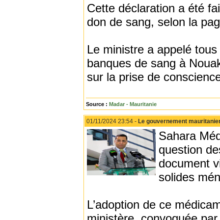
Cette déclaration a été fa
don de sang, selon la pag
Le ministre a appelé tous
banques de sang à Nouakch
sur la prise de conscience 
Source :
Madar - Mauritanie
01/11/2024 23:54 -
Le gouvernement mauritanien
Sahara Médi
question de
document vi
solides mén
L’adoption de ce médicame
ministère, convoquée par 