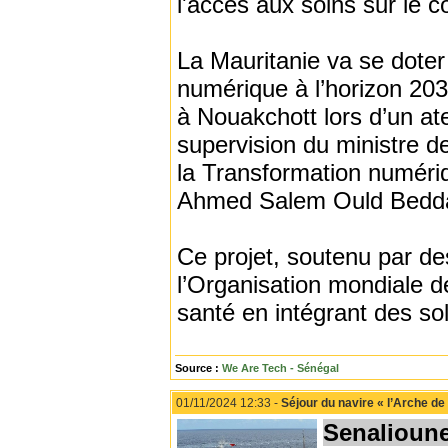
l'accès aux soins sur le c
La Mauritanie va se doter
numérique à l’horizon 20
à Nouakchott lors d’un ate
supervision du ministre d
la Transformation numériq
Ahmed Salem Ould Bedd
Ce projet, soutenu par de
l’Organisation mondiale d
santé en intégrant des so
Source :
We Are Tech - Sénégal
01/11/2024 12:33 -
Séjour du navire « l’Arche de 
Senalioun