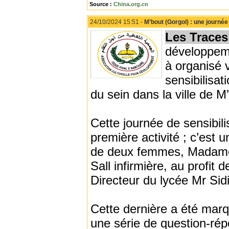
Source :
China.org.cn
24/10/2024 15:51 -
M’bout (Gorgol) : une journée
Les Traces 
développem
à organisé 
sensibilisa
du sein dans la ville de M
Cette journée de sensibilis
première activité ; c’est
de deux femmes, Madame
Sall infirmière, au profi
Directeur du lycée Mr Si
Cette dernière a été marq
une série de question-rép