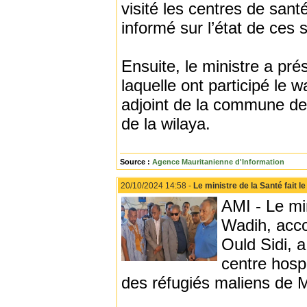
visité les centres de sant
informé sur l’état de ces s
Ensuite, le ministre a pré
laquelle ont participé le 
adjoint de la commune de 
de la wilaya.
Source :
Agence Mauritanienne d'Information
20/10/2024 14:58 -
Le ministre de la Santé fait 
AMI - Le mi
Wadih, acc
Ould Sidi, a
centre hosp
des réfugiés maliens de 