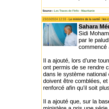
Source :
Les Traces de l'Info - Mauritanie
23/10/2024 12:33 -
Le ministre de la santé : les
Sahara Mé
Sidi Mohame
par le palu
commencé à
Il a ajouté, lors d’une tou
ont permis de se rendre c
dans le système national 
doivent être comblées, et
renforcé afin qu’il soit pl
Il a ajouté que, sur la bas
ministère a pris une sér