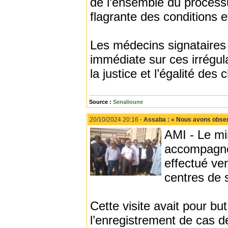
de l’ensemble du processus
flagrante des conditions 
Les médecins signataires
immédiate sur ces irrégular
la justice et l’égalité de
Source :
Senalioune
20/10/2024 20:16 -
Assaba : « Nous avons observ
AMI - Le mi
accompagné 
effectué ven
centres de 
Cette visite avait pour but
l’enregistrement de cas d