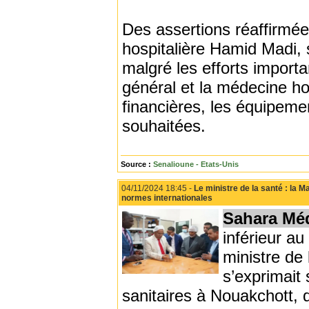
Des assertions réaffirmée
hospitalière Hamid Madi, 
malgré les efforts importa
général et la médecine hos
financières, les équipeme
souhaitées.
Source :
Senalioune - Etats-Unis
04/11/2024 18:45 -
Le ministre de la santé : la 
normes internationales
Sahara Mé
inférieur au
ministre de
s’exprimait 
sanitaires à Nouakchott, 