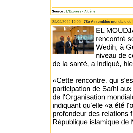
Source :
L'Express - Algérie
25/05/2025 16:05 -
78e Assemblée mondiale de l
EL MOUDJAHI
rencontré s
Wedih, à Ge
niveau de c
de la santé, a indiqué, h
«Cette rencontre, qui s'est
participation de Saïhi au
de l'Organisation mondia
indiquant qu'elle «a été l
profondeur des relations fr
République islamique de 