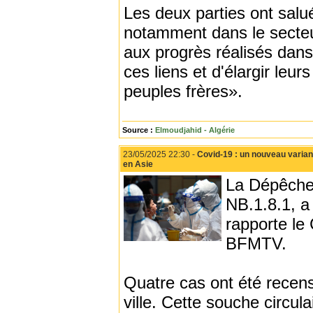
Les deux parties ont salu
notamment dans le secteur
aux progrès réalisés dans
ces liens et d'élargir leu
peuples frères».
Source :
Elmoudjahid - Algérie
23/05/2025 22:30 -
Covid-19 : un nouveau varian
en Asie
La Dépêche 
NB.1.8.1, a 
rapporte le
BFMTV.
Quatre cas ont été recensé
ville. Cette souche circul