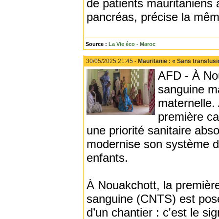
de patients mauritaniens a
pancréas, précise la mêm
Source :
La Vie éco - Maroc
30/05/2025 21:45 -
Mauritanie : « Sans transfusi
AFD - À Nou
sanguine ma
maternelle.
première ca
une priorité sanitaire abs
modernise son système de
enfants.
À Nouakchott, la première
sanguine (CNTS) est posé
d’un chantier : c'est le s