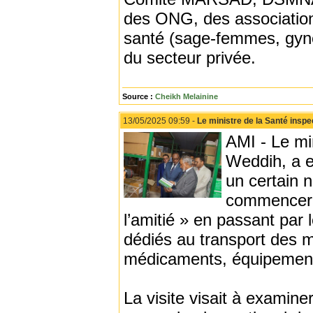
des ONG, des associations
santé (sage-femmes, gyné
du secteur privée.
Source :
Cheikh Melainine
13/05/2025 09:59 -
Le ministre de la Santé inspe
AMI - Le mi
Weddih, a ef
un certain 
commencer p
l’amitié » en passant par 
dédiés au transport des m
médicaments, équipemen
La visite visait à examin