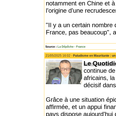
notamment en Chine et à 
l’origine d’une recrudes
"Il y a un certain nombre
France, pas beaucoup", a 
Source :
La Dépêche - France
21/05/2025 16:02 -
Paludisme en Mauritanie : un 
Le Quotidi
continue de
africains, l
décisif dans
Grâce à une situation épid
affirmée, et un appui fina
pays dispose aujourd’hui d