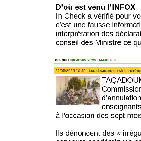
D’où est venu l’INFOX
In Check a vérifié pour 
c’est une fausse informat
interprétation des déclarat
conseil des Ministre ce q
Source :
Initiatives News - Mauritanie
26/05/2025 10:35 -
Les docteurs en sit-in réitè
TAQADOUMY -
Commission 
d’annulatio
enseignants
à l’occasion des sept moi
Ils dénoncent des « irrégu