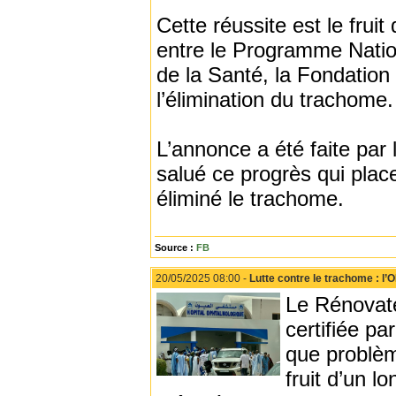
Cette réussite est le frui
entre le Programme Nation
de la Santé, la Fondation 
l’élimination du trachome.
L’annonce a été faite par
salué ce progrès qui plac
éliminé le trachome.
Source :
FB
20/05/2025 08:00 -
Lutte contre le trachome : l’
Le Rénovate
certifiée p
que problèm
fruit d’un 