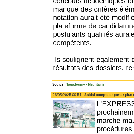
concours académiques en 
manqué des critères élémen
notation aurait été modifi
plateforme de candidature
postulants qualifiés aurai
compétents.
Ils soulignent également 
résultats des dossiers, re
Source :
Taqadoumy - Mauritanie
26/05/2025 09:54 -
Saidal compte exporter plus 
L'EXPRESS 
prochaineme
marché maur
procédures 