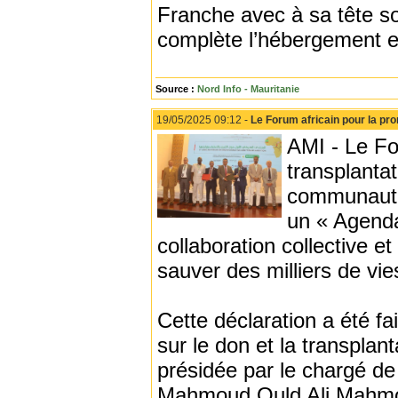
Franche avec à sa tête s
complète l’hébergement et
Source :
Nord Info - Mauritanie
19/05/2025 09:12 -
Le Forum africain pour la pro
AMI - Le Fo
transplanta
communautés
un « Agenda 
collaboration collective e
sauver des milliers de vi
Cette déclaration a été fa
sur le don et la transpla
présidée par le chargé d
Mahmoud Ould Ali Mahm