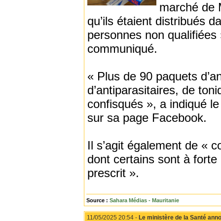
marché de M
qu’ils étaient distribués 
personnes non qualifiées 
communiqué.
« Plus de 90 paquets d’an
d’antiparasitaires, de ton
confisqués », a indiqué l
sur sa page Facebook.
Il s’agit également de « c
dont certains sont à fort
prescrit ».
Source :
Sahara Médias - Mauritanie
11/05/2025 20:54 -
Le ministère de la Santé ann