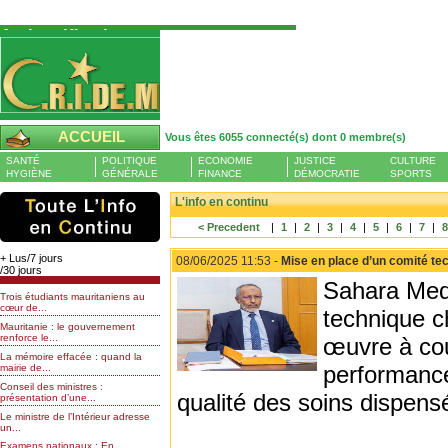
Authentification
Pour S'authentifier veuillez fournir votre
Pseudo et Mot de passer et cliquez sur : Se
connecter
Pseudo
ACCUEIL
Vous êtes 6055 connecté(s) dont 0 membre(s)
Liste des membres en ligne (0)
SANTÉ
POLITIQUE
ECONOMIE
JUSTICE
CULTURE
Mot de passe
HYGIÈNE
GÉNÉRALE
FINANCE
DÉMOCRATIE
SPORTS
L'info en continu
< Precedent
|
1
|
2
|
3
|
4
|
5
|
6
|
7
|
Mot de passe oublié
+ Lus/7 jours
08/06/2025 11:53 -
Mise en place d’un comité tec
/30 jours
Sahara Medi
Trois étudiants mauritaniens au
cœur de...
technique c
Mauritanie : le gouvernement
renforce le...
œuvre à cou
La mémoire effacée : quand la
performance
mairie de...
Conseil des ministres :
qualité des soins dispens
présentation d’une...
Le ministre de l’Intérieur adresse
un...
Examens nationaux : En