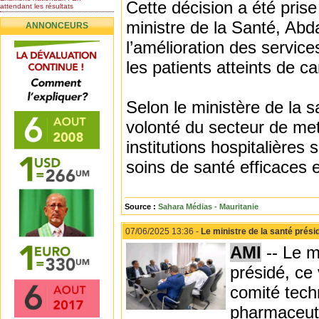
Cette décision a été prise
attendant les résultats
Nomination de l’Honorable Diye
ministre de la Santé, Ab
ANNONCEURS
Ba au poste de...
Mauritanie : les résultats du
l’amélioration des service
baccalauréat 2026...
les patients atteints de ca
Mauritanie : Les 10 premiers au
BEPC 2026
Un syndicat de l’enseignement
rejette la...
Selon le ministère de la s
volonté du secteur de met
institutions hospitalières
soins de santé efficaces e
Source :
Sahara Médias - Mauritanie
07/06/2025 13:36 -
Le ministre de la santé prés
AMI
-- Le m
présidé, ce 
comité tech
pharmaceuti