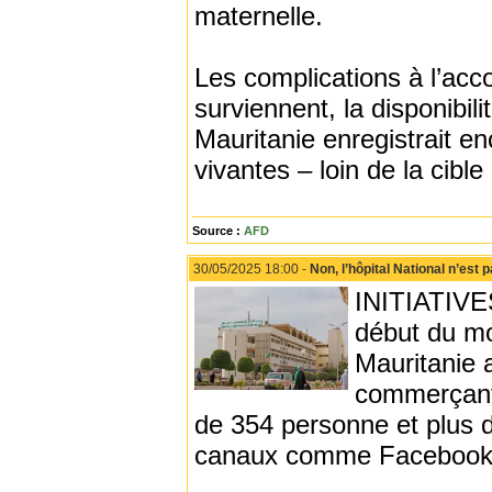
maternelle.
Les complications à l’acc
surviennent, la disponibili
Mauritanie enregistrait 
vivantes – loin de la cibl
Source :
AFD
30/05/2025 18:00 -
Non, l’hôpital National n’est 
INITIATIVES
début du moi
Mauritanie 
commerçants
de 354 personne et plus d
canaux comme Facebook