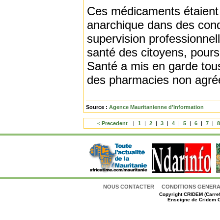
Ces médicaments étaient 
anarchique dans des condi
supervision professionnel
santé des citoyens, pours
Santé a mis en garde tou
des pharmacies non agré
Source :
Agence Mauritanienne d'Information
< Precedent
|
1
|
2
|
3
|
4
|
5
|
6
|
7
|
NOUS CONTACTER
CONDITIONS GENERAL
Copyright
CRIDEM (Carref
Enseigne de Cridem C