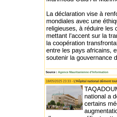
La déclaration vise à renfo
mondiales avec une éthique
religieuses, à réduire le
mettant l’accent sur la t
la coopération transfronta
entre les pays africains, 
soutenir la gouvernance de
Source :
Agence Mauritanienne d'Information
18/05/2025 23:33 -
L’Hôpital national dément to
TAQADOUMY -
national a 
certains mé
augmentatio