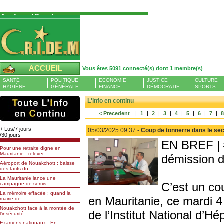
Authentification
Pour S'authentifier veuillez fournir votre
Pseudo et Mot de passer et cliquez sur : Se
connecter
Pseudo
ACCUEIL
Vous êtes 5091 connecté(s) dont 1 membre(s)
Liste des membres en ligne (1)
SANTÉ
POLITIQUE
ECONOMIE
JUSTICE
CULTURE
Mot de passe
HYGIÈNE
GÉNÉRALE
FINANCE
DÉMOCRATIE
SPORTS
AHZNAR
L'info en continu
< Precedent
|
1
|
2
|
3
|
4
|
5
|
6
|
7
|
Mot de passe oublié
+ Lus/7 jours
05/03/2025 09:37 -
Coup de tonnerre dans le sect
/30 jours
EN BREF | #
Pour une retraite digne en
Mauritanie : relever...
démission d
Aéroport de Nouakchott : baisse
des tarifs du...
La Mauritanie lance une
C’est un co
campagne de semis...
La mémoire effacée : quand la
en Mauritanie, ce mardi 4
mairie de...
Nouakchott face à la montée de
de l’Institut National d’
l’insécurité...
Examens nationaux : En