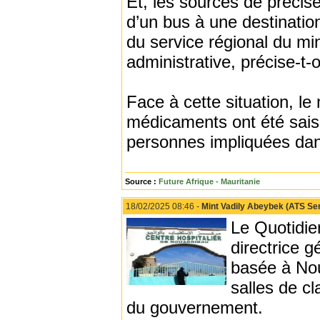
Et, les sources de précis
d’un bus à une destinatio
du service régional du min
administrative, précise-t-
Face à cette situation, le
médicaments ont été sais
personnes impliquées dans 
Source :
Future Afrique - Mauritanie
18/02/2025 08:46 -
Mint Vadily Abeybek (ATS Serv
Le Quotidie
directrice 
basée à Nou
salles de cl
du gouvernement.