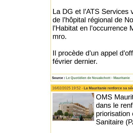
La DG et l’ATS Services v
de l’hôpital régional de N
l’Habitat en l’occurrenc
mro.
Il procède d’un appel d’of
février dernier.
Source :
Le Quotidien de Nouakchott - Mauritanie
16/02/2025 19:52 -
La Mauritanie renforce sa sé
OMS Maurita
dans le ren
priorisation
Sanitaire 