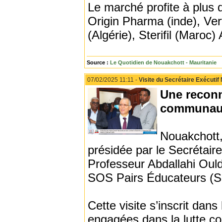
Le marché profite à plus 
Origin Pharma (inde), Ver
(Algérie), Sterifil (Maroc
Source :
Le Quotidien de Nouakchott - Mauritanie
07/02/2025 11:11 -
Visite du Secrétaire Exécutif
Une reconn
communaut
Nouakchott,
présidée par le Secrétair
Professeur Abdallahi Ould 
SOS Pairs Éducateurs (SO
Cette visite s’inscrit dan
engagées dans la lutte co