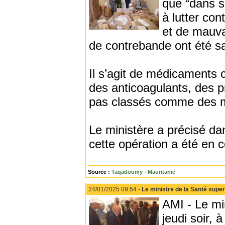
que “dans se
à lutter con
et de mauva
de contrebande ont été sa
Il s’agit de médicaments c
des anticoagulants, des p
pas classés comme des 
Le ministère a précisé da
cette opération a été en 
Source :
Taqadoumy - Mauritanie
24/01/2025 09:54 -
Le ministre de la Santé super
AMI - Le mi
jeudi soir, 