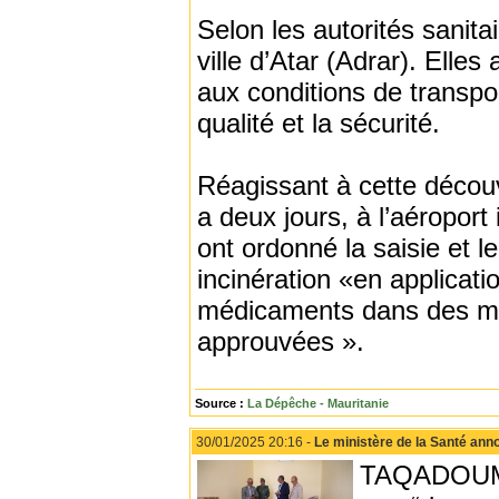
Selon les autorités sanita
ville d’Atar (Adrar). Ell
aux conditions de transpo
qualité et la sécurité.
Réagissant à cette découve
a deux jours, à l’aéroport
ont ordonné la saisie et 
incinération «en applicatio
médicaments dans des mo
approuvées ».
Source :
La Dépêche - Mauritanie
30/01/2025 20:16 -
Le ministère de la Santé ann
TAQADOUMY 