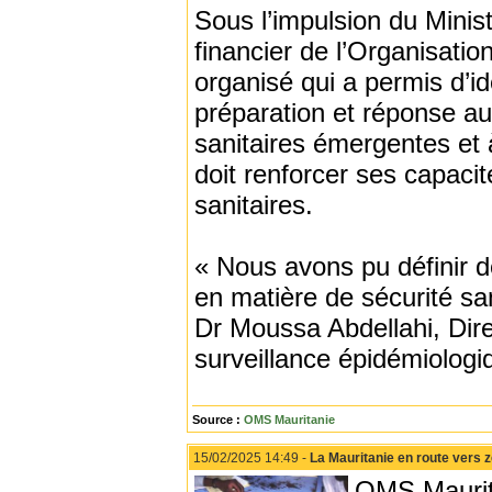
Sous l’impulsion du Minist
financier de l’Organisati
organisé qui a permis d’id
préparation et réponse a
sanitaires émergentes et 
doit renforcer ses capaci
sanitaires.
« Nous avons pu définir de
en matière de sécurité san
Dr Moussa Abdellahi, Direc
surveillance épidémiolog
Source :
OMS Mauritanie
15/02/2025 14:49 -
La Mauritanie en route vers z
OMS Maurita