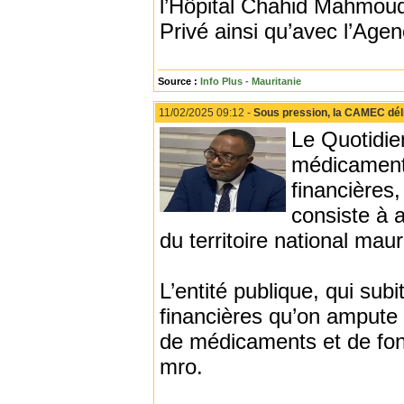
l’Hôpital Chahid Mahmoud 
Privé ainsi qu’avec l’Age
Source :
Info Plus - Mauritanie
11/02/2025 09:12 -
Sous pression, la CAMEC déli
Le Quotidie
médicament
financières
consiste à 
du territoire national maur
L’entité publique, qui sub
financières qu’on ampute
de médicaments et de fong
mro.