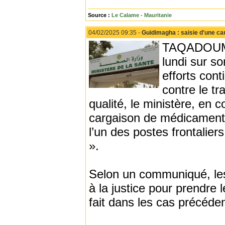
Source :
Le Calame - Mauritanie
04/02/2025 09:35 -
Guidimagha : saisie d'une ca
TAQADOUMY 
lundi sur s
efforts cont
contre le t
qualité, le ministère, en 
cargaison de médicaments 
l’un des postes frontalie
».
Selon un communiqué, les
à la justice pour prendre
fait dans les cas précéd