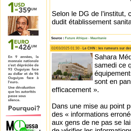
Selon le DG de l’institut, c
dudit établissement sanita
Source :
Future Afrique - Mauritanie
02/03/2025 01:30 -
Le CHN : les rumeurs sur de
Sahara Médi
samedi ce qu
équipements
sont en pan
efficacement ».
Dans une mise au point pu
des « informations erronée
aux gens de ne pas se lai
de vérifier les information