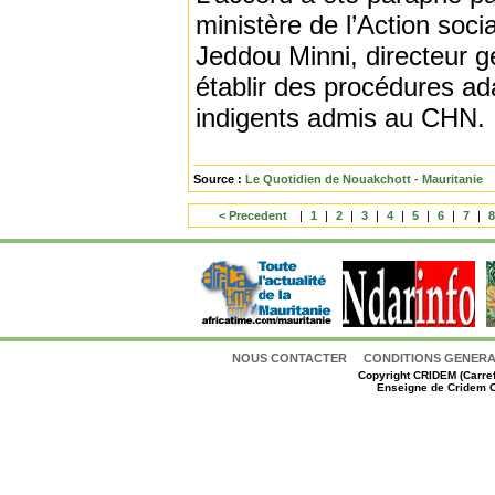
ministère de l’Action socia
Jeddou Minni, directeur gé
établir des procédures a
indigents admis au CHN.
Source :
Le Quotidien de Nouakchott - Mauritanie
< Precedent
|
1
|
2
|
3
|
4
|
5
|
6
|
7
|
NOUS CONTACTER
CONDITIONS GENERAL
Copyright
CRIDEM (Carref
Enseigne de Cridem C