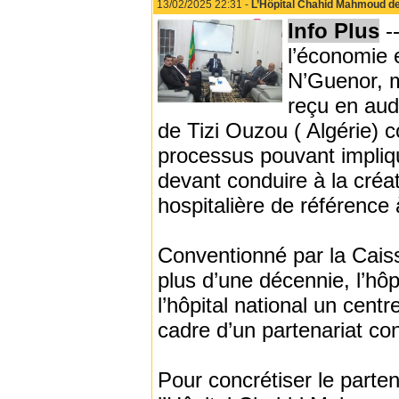
13/02/2025 22:31 -
L’Hôpital Chahid Mahmoud de 
Info Plus
--
l’économie 
N’Guenor, m
reçu en aud
de Tizi Ouzou ( Algérie) 
processus pouvant impliqu
devant conduire à la créat
hospitalière de référence
Conventionné par la Cais
plus d’une décennie, l’hô
l’hôpital national un cent
cadre d’un partenariat co
Pour concrétiser le parten