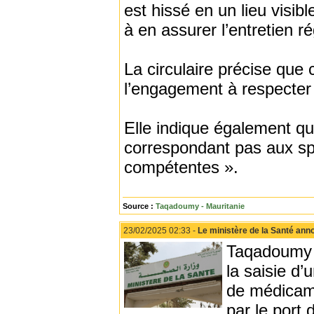
est hissé en un lieu visibl
à en assurer l’entretien ré
La circulaire précise que 
l’engagement à respecter
Elle indique également qu’i
correspondant pas aux spéc
compétentes ».
Source :
Taqadoumy - Mauritanie
23/02/2025 02:33 -
Le ministère de la Santé ann
Taqadoumy -
la saisie d
de médicame
par le port 