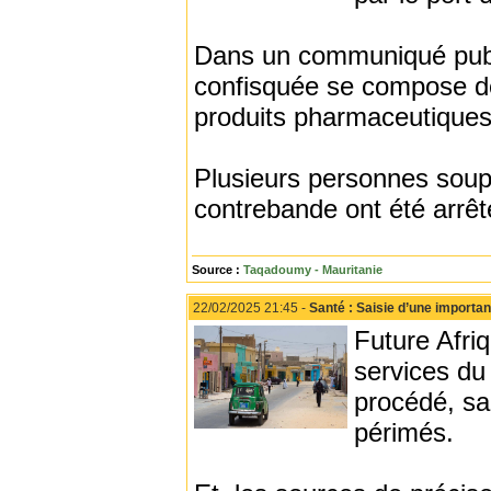
Dans un communiqué publi
confisquée se compose de
produits pharmaceutiques
Plusieurs personnes soup
contrebande ont été arrêt
Source :
Taqadoumy - Mauritanie
22/02/2025 21:45 -
Santé : Saisie d’une import
Future Afri
services du
procédé, sa
périmés.