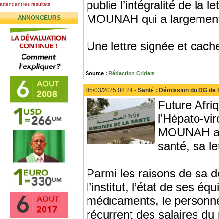
publie l’intégralité de 
attendant les résultats
Nomination de l’Honorable Diye
MOUNAH qui a largement c
ANNONCEURS
Ba au poste de...
Mauritanie : les résultats du
baccalauréat 2026...
Une lettre signée et cach
Mauritanie : Les 10 premiers au
BEPC 2026
Un syndicat de l’enseignement
rejette la...
Source :
Rédaction Cridem
05/03/2025 08:24 -
Santé : Démission du DG de l’I
Future Afriq
l’Hépato-v
MOUNAH a d
santé, sa l
Parmi les raisons de sa dé
l’institut, l’état de ses é
médicaments, le personnel
récurrent des salaires du 