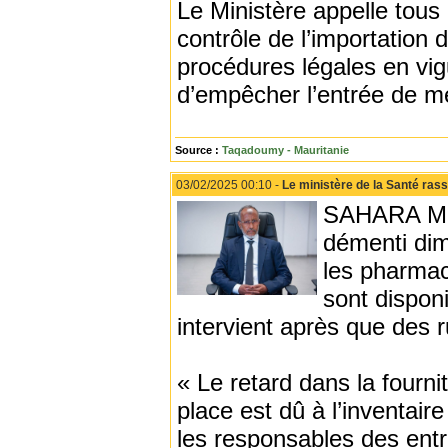
Le Ministère appelle tous 
contrôle de l’importation
procédures légales en vigu
d’empêcher l’entrée de mé
Source :
Taqadoumy - Mauritanie
03/02/2025 00:10 -
Le ministère de la Santé rassu
SAHARA MED
démenti dim
les pharmac
sont disponi
intervient après que des r
« Le retard dans la fourn
place est dû à l’inventai
les responsables des entr