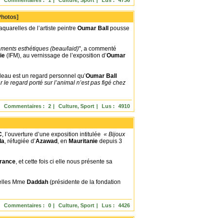
Commentaires :
1
|
Culture, Sport
|
Lus :
4736
Photos]
aquarelles de l’artiste peintre
Oumar Ball
pousse
ments esthétiques (beau/laid)
", a commenté
ie
(IFM), au vernissage de l’exposition d’
Oumar
leau est un regard personnel qu’
Oumar Ball
 le regard porté sur l’animal n’est pas figé chez
Commentaires :
2
|
Culture, Sport
|
Lus :
4910
C
, l’ouverture d’une exposition intitulée
« Bijoux
da
, réfugiée d’
Azawad
, en
Mauritanie
depuis 3
rance
, et cette fois ci elle nous présente sa
uelles Mme
Daddah
(présidente de la fondation
Commentaires :
0
|
Culture, Sport
|
Lus :
4426