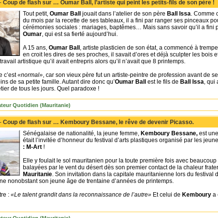
 -
Coup de flash sur … Oumar Ball, l’artiste qui peint les petits-fils de son père !
Tout petit,
Oumar Ball
jouait dans l’atelier de son père
Ball Issa
. Comme ce
du mois par la recette de ses tableaux, il a fini par ranger ses pinceaux po
cérémonies sociales : mariages, baptêmes… Mais sans savoir qu’il a fini par 
Oumar
, qui est sa fierté aujourd’hui.
A 15 ans,
Oumar Ball
, artiste plasticien de son état, a commencé à tremper
en croit les dires de ses proches, il savait d’ores et déjà sculpter les bois
ravail artistique qu’il avait entrepris alors qu’il n’avait que 8 printemps.
e c’est
«normal»
, car son vieux père fut un artiste-peintre de profession avant de 
ns de sa petite famille. Autant dire donc qu’
Oumar Ball
est le fils de
Ball Issa
, qui
tier de tous les jours. Quel paradoxe !
teur Quotidien (Mauritanie)
 -
Coup de flash sur … Kemboury Bessane, le rêve de devenir Picasso.
Sénégalaise de nationalité, la jeune femme,
Kemboury Bessane,
est une 
était l’invitée d’honneur du festival d’arts plastiques organisé par les jeun
: M-Art
!
Elle y foulait le sol mauritanien pour la toute première fois avec beauco
balayées par le vent du désert dès son premier contact de la chaleur fra
Mauritanie
. Son invitation dans la capitale mauritanienne lors du festival
enne nonobstant son jeune âge de trentaine d’années de printemps.
re :
«Le talent grandit dans la reconnaissance de l’autre»
Et celui de
Kemboury
a