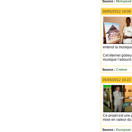
Source :
Mohamed 
08/05/2012 19:08
entend la musiqu
Cet éternel gobeu
musique l’adoucit.
Source :
Cridem
05/05/2012 10:22
Ce projet est une
mise en valeur du
Source :
European 