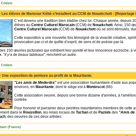
 Cridem
-
Les élèves de Mansour Kébé s’installent au CCM de Nouakchott - [Reportage
C’est devenu une tradition bien établie chez lui. Chaque année, depuis 2
élèves au
Centre Culturel Marocain
(CCM) de
Nouakchott
. Ainsi, 150 œ
Centre Culturel Marocain
(CCM) de
Nouakchott
où se sont déroulés, dur
Cette exposition a une nouvelle fois témoigné de la vivacité créative, spir
provocation par-ci et de quête d’esprit, de sens et de poésie par-là.
es 150 œuvres picturales qui exhibent leur pureté et leur innocence accroche, à vue 
. "
Il y’a de beaux tableaux
", renchérit un autre.
 Cridem
 -
Une exposition de peinture au profit de la Mauritanie.
"Les amis de Mederdra"
est une association humanitaire d'aide aux popu
environs, en
Mauritanie
, dont le siège est à
Montescot
(66).
Cette association oeuvre, depuis une bonne dizaine d'années, à l'améliorat
contrée.
Pour honorer et parrainer deux peintres mauritaniens membres de cette 
ement dans le
Roussillon
, les relais locaux de
Tuchan
et de
Paziols
des
"Amis de
uch
, des oeuvres de ces deux artistes.
dant (France)