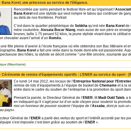
 -
Bana Korel, une princesse au service de l’élégance.
Rencontrée par soins pendant le festival libre-art qu’organisait l’
Associat
Bana Korel
est une styliste qui veut rompre le tabou qui continuer de ga
au delà de nos frontières. Portrait.
C’est dans le quartier périphérique de
Sebkha
qu’est née
Bana Korel
de 
mère couturière,
Aissata Bocar Niang
, mais aussi de son père ex enseig
brunes, taille 1.75 pesant 52 kilos, la jeune styliste vivant dans le célibat 
 chevalier avant l’arrivé d’un
Roméo.
 fille pleine d’avenir à l’école française où elle obtiendra son Bac littéraire et 
Géographie,
Bana Korel
a fait une virée dans la mode dont-elle est passionnée. Aup
spectueuse des hôtes, la styliste se décrit comme
" une fille sincère, souriante qui
ique (Mauritanie)
 -
Cérémonie de remise d’équipements sportifs : L’ENER au service du sport - [
Ce lundi 14 mai 2012, les locaux de l’
Entreprise National pour l’Entretie
remise de lots d’équipements à l’équipe de basket de
Chemame
et à la s
entre dans le cadre du soutien de l’entreprise à la promotion du sport dan
Prenant la parole, le Directeur Général de l’
ENER
, M.
Madi Ould Taleb
, a 
en indiquant qu’il s’agit pour lui d’un acte citoyen pour soutenir la promot
moi un honneur de pouvoir soutenir l’équipe de l’
Assaba
, dont je suis un
 au pays».
ecteur Général de l’
ENER
a parlé des vertus du sport et l’intérêt accordé par les p
 équipe s’est imposée c’est bien grâce au soutien de l’
ENER
».