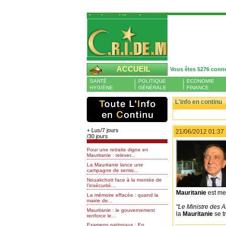
Authentification
Pour S'authentifier veuillez fournir votre
Pseudo et Mot de passer et cliquez sur : 
connecter
Pseudo
ACCUEIL
Vous êtes 5276 conn
Liste des membres en ligne (0)
SANTÉ
POLITIQUE
ECONOMIE
Mot de passe
HYGIÈNE
GÉNÉRALE
FINANCE
L'info en continu
Mot de passe oublié
+ Lus/7 jours
21/06/2012 01:37
/30 jours
Pour une retraite digne en
Mauritanie : relever...
La Mauritanie lance une
campagne de semis...
Nouakchott face à la montée de
l’insécurité...
Mauritanie
est me
La mémoire effacée : quand la
mairie de...
"Le Ministre des A
Mauritanie : le gouvernement
la
Mauritanie
se 
renforce le...
Examens nationaux : En