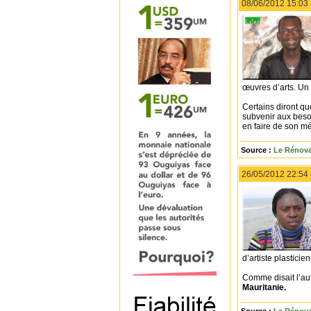
08/06/2012 15:03
œuvres d’arts. Un t
Certains diront qu
subvenir aux besoi
en faire de son mé
Source :
Le Rénova
26/05/2012 22:54
d’artiste plastici
Comme disait l’aut
Mauritanie.