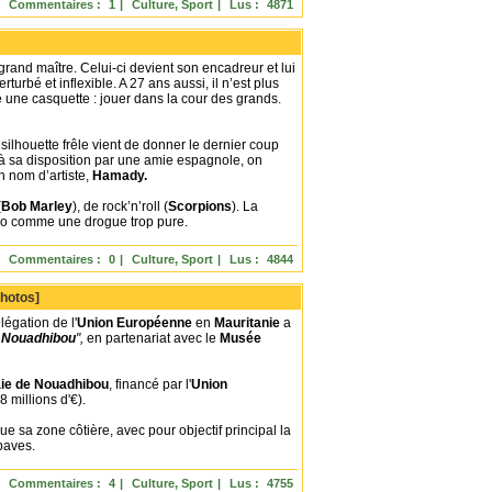
Commentaires :
1
|
Culture, Sport
|
Lus :
4871
 grand maître. Celui-ci devient son encadreur et lui
erturbé et inflexible. A 27 ans aussi, il n’est plus
 une casquette : jouer dans la cour des grands.
 silhouette frêle vient de donner le dernier coup
e à sa disposition par une amie espagnole, on
 nom d’artiste,
Hamady.
(
Bob Marley
), de rock’n’roll (
Scorpions
). La
ccro comme une drogue trop pure.
Commentaires :
0
|
Culture, Sport
|
Lus :
4844
Photos]
légation de l'
Union Européenne
en
Mauritanie
a
e
Nouadhibou
",
en partenariat avec le
Musée
ie de Nouadhibou
, financé par l'
Union
 millions d'€).
ue sa zone côtière, avec pour objectif principal la
paves.
Commentaires :
4
|
Culture, Sport
|
Lus :
4755