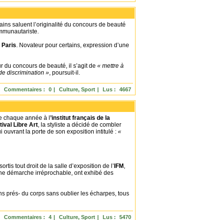
tains saluent l’originalité du concours de beauté
mmunautariste.
à
Paris
. Novateur pour certains, expression d’une
ur du concours de beauté, il s’agit de
« mettre à
de discrimination »
, poursuit-il.
Commentaires :
0
|
Culture, Sport
|
Lus :
4667
de chaque année à l
’institut français de la
tival
Libre Art
, la styliste a décidé de combler
i ouvrant la porte de son exposition intitulé :
«
is tout droit de la salle d’exposition de l’
IFM
,
une démarche irréprochable, ont exhibé des
ons prés- du corps sans oublier les écharpes, tous
Commentaires :
4
|
Culture, Sport
|
Lus :
5470