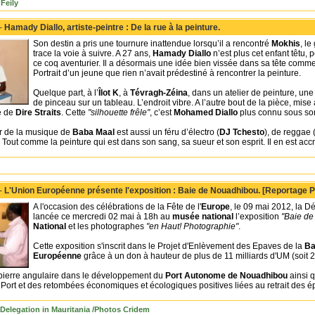
Feily
 -
Hamady Diallo, artiste-peintre : De la rue à la peinture.
Son destin a pris une tournure inattendue lorsqu’il a rencontré
Mokhis
, le
trace la voie à suivre. A 27 ans,
Hamady Diallo
n’est plus cet enfant têtu, p
ce coq aventurier. Il a désormais une idée bien vissée dans sa tête comme
Portrait d’un jeune que rien n’avait prédestiné à rencontrer la peinture.
Quelque part, à l’
Îlot K
, à
Tévragh-Zéina
, dans un atelier de peinture, une
de pinceau sur un tableau. L’endroit vibre. A l’autre bout de la pièce, mis
e de
Dire Straits
. Cette
"silhouette frêle"
, c’est
Mohamed Diallo
plus connu sous son
r de la musique de
Baba Maal
est aussi un féru d’électro (
DJ Tchesto
), de reggae 
 Tout comme la peinture qui est dans son sang, sa sueur et son esprit. Il en est a
 -
L'Union Européenne présente l'exposition : Baie de Nouadhibou. [Reportage 
A l'occasion des célébrations de la Fête de l'
Europe
, le 09 mai 2012, la Dé
lancée ce mercredi 02 mai à 18h au
musée national
l’exposition
"Baie d
National
et les photographes
"en Haut! Photographie"
.
Cette exposition s'inscrit dans le Projet d'Enlèvement des Epaves de la
Ba
Européenne
grâce à un don à hauteur de plus de 11 milliards d'UM (soit 28
 pierre angulaire dans le développement du
Port Autonome de Nouadhibou
ainsi q
 Port et des retombées économiques et écologiques positives liées au retrait des é
Delegation in Mauritania /Photos Cridem