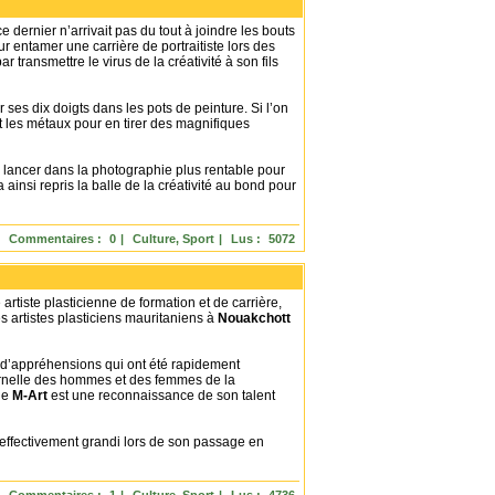
 dernier n’arrivait pas du tout à joindre les bouts
ur entamer une carrière de portraitiste lors des
transmettre le virus de la créativité à son fils
 ses dix doigts dans les pots de peinture. Si l’on
 et les métaux pour en tirer des magnifiques
se lancer dans la photographie plus rentable pour
 a ainsi repris la balle de la créativité au bond pour
Commentaires :
0
|
Culture, Sport
|
Lus :
5072
artiste plasticienne de formation et de carrière,
es artistes plasticiens mauritaniens à
Nouakchott
up d’appréhensions qui ont été rapidement
ternelle des hommes et des femmes de la
 de
M-Art
est une reconnaissance de son talent
 effectivement grandi lors de son passage en