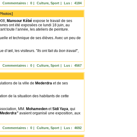
Commentaires :
0
|
Culture, Sport
|
Lus :
4184
 Photos]
008,
Mansour Kébé
expose le travail de ses
uvres ont été exposées ce lundi 18 juin, au
ant toute l’année, les ateliers de peinture.
ituelle et technique de ses élèves. Avec un peu de
d’œil, les visiteurs. "
Ils ont fait du bon travail
",
Commentaires :
0
|
Culture, Sport
|
Lus :
4567
lations de la ville de
Mederdra
et de ses
ion de la situation des habitants de cette
association, MM.
Mohameden
et
Sidi Yaya
, qui
 Mederdra"
avaient organisé une exposition, aux
Commentaires :
0
|
Culture, Sport
|
Lus :
4692