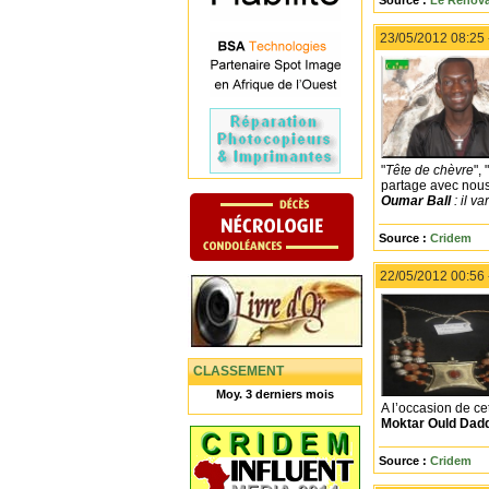
Source :
Le Rénova
23/05/2012 08:25
"
Tête de chèvre
", "
partage avec nous
Oumar Ball
: il v
Source :
Cridem
22/05/2012 00:56
CLASSEMENT
Moy. 3 derniers mois
A l’occasion de c
Moktar Ould Dad
Source :
Cridem