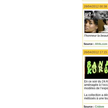
28/04/2012 00:38
l’honneur la beaut
Source :
Afrik.com
26/04/2012 17:15
En ce soir du 24 Av
aménagée à l’occa
modèles de l’expos
La collection a dé
métissés à une tou
Source :
Cridem