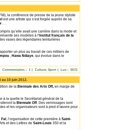
FM), la conférence de presse de la jeune styliste
el
est une artiste qui s’est forgée auprès de sa
w
… .
ompris qu’elle avait une carrière dans la mode et
a présenté ses modèles à l
’institut français de la
s des vases des légendaires teinturières
apporter un plus au travail de ces milliers de
umpou
,
Hawa
Ndiaye
, qui évolue dans le
Commentaires :
1
|
Culture, Sport
|
Lus :
5572
i au 10 juin 2012.
ition de la
Biennale des Arts Off,
en marge de
te à la quelle le Secrétariat général de la
isiteront la
Biennale Off
. Des vernissages sont
istes et les organisateurs sont à pied d’œuvre pour
 Fal
, l’organisation de cette première à
Saint-
Arts et des Lettres de
Saint-Louis
350 et la