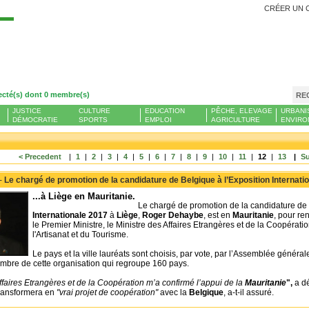
CRÉER UN 
Se
ecté(s) dont 0 membre(s)
RE
JUSTICE
CULTURE
EDUCATION
PÊCHE, ELEVAGE
URBANI
DÉMOCRATIE
SPORTS
EMPLOI
AGRICULTURE
ENVIRO
< Precedent
|
1
|
2
|
3
|
4
|
5
|
6
|
7
|
8
|
9
|
10
|
11
|
12
|
13
|
Su
 -
Le chargé de promotion de la candidature de Belgique à l’Exposition Internatio
...à Liège en Mauritanie.
Le chargé de promotion de la candidature de
Internationale 2017
à
Liège
,
Roger
Dehaybe
, est en
Mauritanie
, pour re
le Premier Ministre, le Ministre des Affaires Etrangères et de la Coopérati
l'Artisanat et du Tourisme.
Le pays et la ville lauréats sont choisis, par vote, par l’Assemblée généra
mbre de cette organisation qui regroupe 160 pays.
ffaires Etrangères et de la Coopération m’a confirmé l’appui de la
Mauritanie
",
a dé
transformera en
"vrai projet de coopération"
avec la
Belgique
, a-t-il assuré.