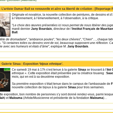
teur Quotidien (Mauritanie)
 -
L’artiste Oumar Ball se renouvelle et aère sa liberté de création - [Reportage 
Originale et novatrice, la nouvelle collection de peintures, de dessins et d’
à l’étonnement, à l’émerveillement, à l’observation, à la critique.
"
Le choix des œuvres présentées ici nous permet de nous libérer des juge
mardi dernier
Jany Bourdais
, directeur de l’
Institut Français de Mauritan
Ball
.
tête de dromadaire
", "
ambiance poules
", "
les deux chèvres
", "
Chien
"…, chaque tab
. "
Si certaines toiles ou dessins vont de soi, beaucoup supposent une réflexion. Car
arie avec ses humeurs et états d’âme
", explique M.
Jany Bourdais
.
 -
Galerie Sinaa : Exposition ‘bijoux ethnique’.
Ce samedi 19 mai à 17h s’est tenue à la galerie
Sinaa
se trouvant à l’
ilot 
ethnique »
. Cette exposition était présentée par la créatrice touareg :
Saa
mois, qui en est à sa deuxième exposition.
Sa première exposition s’était tenue dans le campus de l'ambassade de
F
nouvelle collection de bijoux à la galerie
Sinaa
pour trois semaines.
ette exposition, bon nombre de personnes s’y sont donné rendez-vous, parmi lesq
dah
) et
Malouma
(Artiste/Musicienne et présidente de la fondation
Malouma
)…