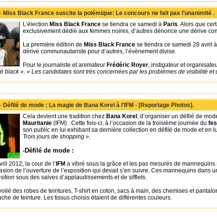
 -
Miss Black France suscite la polémique: Le concours ne fait pas l’unanimité .
L’élection
Miss Black France
se tiendra ce samedi à
Paris
. Alors que cer
exclusivement dédié aux femmes noires, d’autres dénonce une dérive co
La première édition de
Miss Black France
se tiendra ce samedi 28 avril 
dérive communautariste pour d’autres, l’évènement divise.
Pour le journaliste et animateur
Frédéric Royer
, instigateur et organisate
é black ».
« Les candidates sont très concernées par les problèmes de visibilité et 
 -
Défilé de mode : La magie de Bana Korel à l’IFM - [Reportage Photos].
Cela devient une tradition chez
Bana Korel
, d’organiser un défilé de mo
Mauritanie
(IFM)
. Cette fois-ci, à l’occasion de la troisième journée du
fes
son public en lui exhibant sa dernière collection en défilé de mode et en lu
Trois jours de shopping »
.
-Défilé de mode :
ril 2012, la cour de l’
IFM
a vibré sous la grâce et les pas mesurés de mannequins sort
sion de l’ouverture de l’exposition qui devait s’en suivre. Ces mannequins dans 
ition sous des salves d’applaudissements et de sifflets.
voilé des robes de teintures, T-shirt en coton, sacs à main, des chemises et pantal
che de teinture. Les tissus choisis étaient de différentes couleurs.