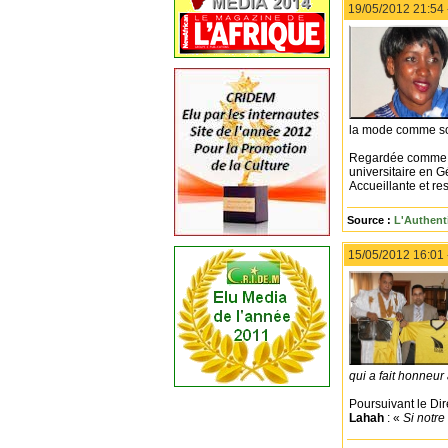
19/05/2012 21:54
la mode comme son
Regardée comme une
universitaire en 
Accueillante et re
Source :
L'Authent
15/05/2012 16:01
qui a fait honneur
Poursuivant le Dir
Lahah
: «
Si notre