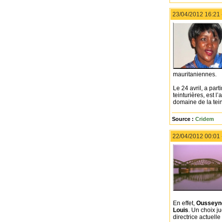
23/04/2012 16:21
mauritaniennes.
Le 24 avril, a parti
teinturières, est l
domaine de la tein
Source :
Cridem
22/04/2012 00:01
En effet,
Ousseyn
Louis
. Un choix j
directrice actuell