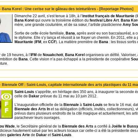
 -
Bana Korel : Une cerise sur le gâteau des teinturières - [Reportage Photos]
Dimanche 22 avril, s’est tenue à 18h, à l’
institut français de Mauritanie
(I
Bana Korel
qui ouvre la troisième édition du
festival Libre Art
.
Bana Kor
mère, une grande couturière, et de sa sœur, l’artiste plasticienne
Amy So
Sortie de cette école familiale,
Bana
, après avoir eu son baccalauréat, a c
le stylisme. Elle s’y lança et réussit à se frayer un chemin. En 2011, elle 
Mauritanie
(
IFM
, ex
CCF
). La matière première de
Bana
: les tissus sorti
r de 19 heures, à l’
IFM
de
Nouakchott
,
Bana Korel
organisera un défilé. Valoriser, 
’ambition de
Bana
. Cette vision n’a pas échappé a la présidente de coopérative
So
ture.
 -
Biennale Off : Saint-Louis, capitale internationale des arts plastiques du 11 ma
Saint-Louis
s’apprête, en héritage des 350 ans, à inaugurer la seconde éd
celle de
Dakar
prévue du 11 mai au 10 juin 2012.
L’inauguration officielle de la
Biennale
à
Saint-Louis
se fera le 16 mai, da
Biennale des Arts In
et sa délégation (officiels, invités, collectionneurs), v
prévus dans plusieurs endroits de la cité magique et actuellement, les art
parachever leurs ouvrages.
ou Wade
, le Secrétaire général de la
Biennale des Arts
a confié à
Joëlle le Bussy
udicieux hautement salué par les acteurs locaux car celle-ci a été la présidente des 
e des
galeries Arte
de
Dakar
et
Saint-Louis
.