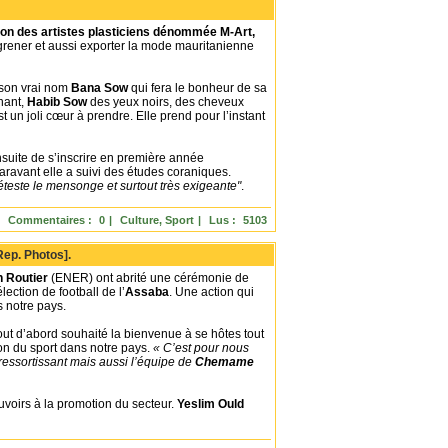
ion des artistes plasticiens dénommée
M-Art,
ngrener et aussi exporter la mode mauritanienne
son vrai nom
Bana Sow
qui fera le bonheur de sa
nant,
Habib Sow
des yeux noirs, des cheveux
est un joli cœur à prendre. Elle prend pour l’instant
ensuite de s’inscrire en première année
aravant elle a suivi des études coraniques.
 déteste le mensonge et surtout très exigeante"
.
Commentaires :
0
|
Culture, Sport
|
Lus :
5103
Rep. Photos].
n Routier
(ENER) ont abrité une cérémonie de
élection de football de l’
Assaba
. Une action qui
s notre pays.
tout d’abord souhaité la bienvenue à se hôtes tout
ion du sport dans notre pays.
« C’est pour nous
 ressortissant mais aussi l’équipe de
Chemame
ouvoirs à la promotion du secteur.
Yeslim Ould