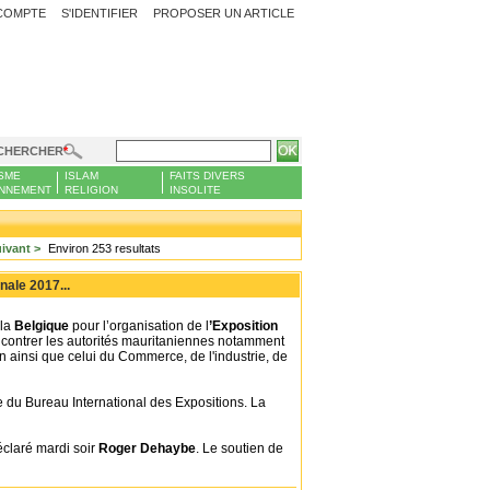
COMPTE
S'IDENTIFIER
PROPOSER UN ARTICLE
CHERCHER
SME
ISLAM
FAITS DIVERS
NNEMENT
RELIGION
INSOLITE
ivant >
Environ 253 resultats
nale 2017...
 la
Belgique
pour l’organisation de l
’Exposition
ncontrer les autorités mauritaniennes notamment
on ainsi que celui du Commerce, de l'industrie, de
le du Bureau International des Expositions. La
claré mardi soir
Roger Dehaybe
. Le soutien de