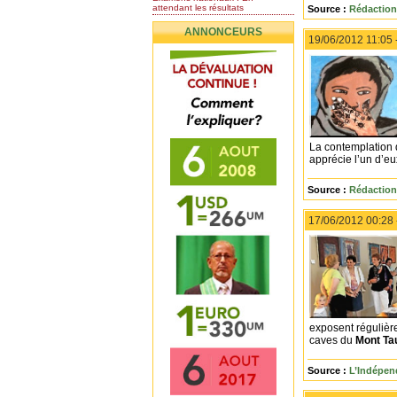
attendant les résultats
Source :
Rédaction
Nomination de l’Honorable Diye
ANNONCEURS
Ba au poste de...
19/06/2012 11:05 
Mauritanie : les résultats du
baccalauréat 2026...
Mauritanie : Les 10 premiers au
BEPC 2026
Un syndicat de l’enseignement
rejette la...
La contemplation d
apprécie l’un d’eux
Source :
Rédaction
17/06/2012 00:28
exposent régulièr
caves du
Mont Ta
Source :
L’Indépen