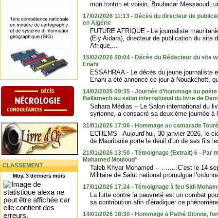
mon tonton et voisin, Boubacar Messaoud, une
17/02/2026 11:13 - Décès du directeur de publi
en Algérie
FUTURE AFRIQUE - Le journaliste mauritanie
(Ely Aidara), directeur de publication du sit
Afrique,...
15/02/2026 00:04 - Décès du Rédacteur du site 
Enahi
ESSAHRAA - Le décès du jeune journaliste 
Enahi a été annoncé ce jour à Nouakchott, q
14/02/2026 09:35 - Journée d’hommage au poète 
Bellamech au salon international du livre de Da
Sahara Médias -- Le Salon international du li
syrienne, a consacré sa deuxième journée à la
31/01/2026 17:06 - Hommage au camarade Tou
ECHEMS - Aujourd’hui, 30 janvier 2026, le ci
de Mauritanie porte le deuil d'un de ses fils l
21/01/2026 13:50 - Témoignage (Extrait) 6 - Par 
Mohamed Mouloud*
CLASSEMENT
Taleb Khyar Mohamed -- ……..C’est le 14 se
Militaire de Salut national promulgua l’ordonn
Moy. 3 derniers mois
17/01/2026 17:24 - Témoignage à feu Sidi Moha
La lutte contre la pauvreté est un combat pou
sa contribution afin d’éradiquer ce phénomène
14/01/2026 18:30 - Hommage à Pathé Dionne, f