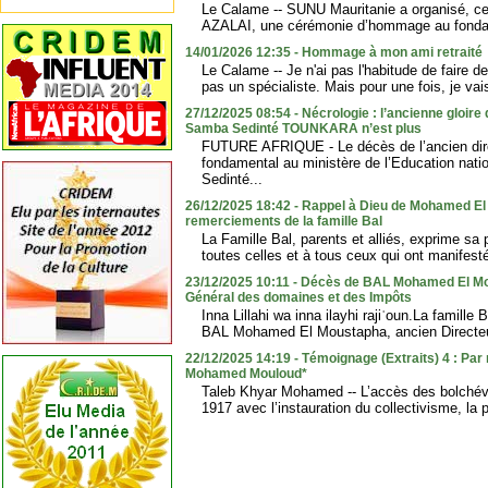
Le Calame -- SUNU Mauritanie a organisé, ce l
AZALAI, une cérémonie d’hommage au fondat
14/01/2026 12:35 - Hommage à mon ami retraité
Le Calame -- Je n'ai pas l'habitude de faire
pas un spécialiste. Mais pour une fois, je vais
27/12/2025 08:54 - Nécrologie : l’ancienne gloir
Samba Sedinté TOUNKARA n’est plus
FUTURE AFRIQUE - Le décès de l’ancien dire
fondamental au ministère de l’Education na
Sedinté...
26/12/2025 18:42 - Rappel à Dieu de Mohamed El
remerciements de la famille Bal
La Famille Bal, parents et alliés, exprime sa 
toutes celles et à tous ceux qui ont manifesté 
23/12/2025 10:11 - Décès de BAL Mohamed El Mo
Général des domaines et des Impôts
Inna Lillahi wa inna ilayhi rajiʿoun.La famille
BAL Mohamed El Moustapha, ancien Directeu
22/12/2025 14:19 - Témoignage (Extraits) 4 : Par
Mohamed Mouloud*
Taleb Khyar Mohamed -- L’accès des bolchévi
1917 avec l’instauration du collectivisme, la p