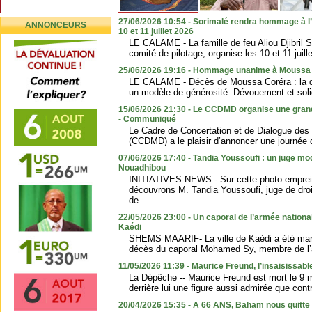
27/06/2026 10:54 - Sorimalé rendra hommage à l’ex
ANNONCEURS
10 et 11 juillet 2026
LE CALAME - La famille de feu Aliou Djibril Sa
comité de pilotage, organise les 10 et 11 juille
25/06/2026 19:16 - Hommage unanime à Moussa
LE CALAME - Décès de Moussa Coréra : la 
un modèle de générosité. Dévouement et solidar
15/06/2026 21:30 - Le CCDMD organise une gran
- Communiqué
Le Cadre de Concertation et de Dialogue des 
(CCDMD) a le plaisir d’annoncer une journée 
07/06/2026 17:40 - Tandia Youssoufi : un juge m
Nouadhibou
INITIATIVES NEWS - Sur cette photo emprei
découvrons M. Tandia Youssoufi, juge de droi
de...
22/05/2026 23:00 - Un caporal de l’armée nation
Kaédi
SHEMS MAARIF- La ville de Kaédi a été marq
décès du caporal Mohamed Sy, membre de l’a
11/05/2026 11:39 - Maurice Freund, l’insaisissable
La Dépêche -- Maurice Freund est mort le 9 m
derrière lui une figure aussi admirée que cont
20/04/2026 15:35 - A 66 ANS, Baham nous quitte l