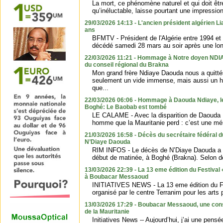
La mort, ce phénomène naturel et qui doit êt
qu’inéluctable, laisse pourtant une impression
29/03/2026 14:13 - L'ancien président algérien L
ans
BFMTV - Président de l'Algérie entre 1994 et
décédé samedi 28 mars au soir après une lon
22/03/2026 11:21 - Hommage à Notre doyen NDIA
du conseil régional du Brakna
Mon grand frère Ndiaye Daouda nous a quittés,
seulement un vide immense, mais aussi un h
que...
22/03/2026 06:06 - Hommage à Daouda Ndiaye, le
Boghé: Le Baobab est tombé
LE CALAME - Avec la disparition de Daouda N
homme que la Mauritanie perd : c’est une mém
21/03/2026 16:58 - Décès du secrétaire fédéral d
N’Diaye Daouda
RIM INFOS - Le décès de N’Diaye Daouda a 
début de matinée, à Boghé (Brakna). Selon des
13/03/2026 22:39 - La 13 eme édition du Festiva
à Boubacar Messaoud
INITIATIVES NEWS - La 13 eme édition du Fe
organisé par le centre Terranim pour les arts p
13/03/2026 17:29 - Boubacar Messaoud, une cons
de la Mauritanie
Initiatives News -- Aujourd’hui, j’ai une pen