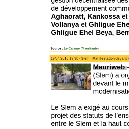
gestion décentralisée des 
de développement commun
Aghaoratt, Kankossa
e
Vollanya
et
Ghligue Ehe
Ghligue Ehel Beya, Be
Source :
Le Calame (Mauritanie)
19/04/2016 19:30 -
Slem : Manifestation devant l
Mauriweb
(Slem) a or
devant le mi
modernisatio
Le Slem a exigé au cours 
projet des statuts de l’e
entre le Slem et la haut c