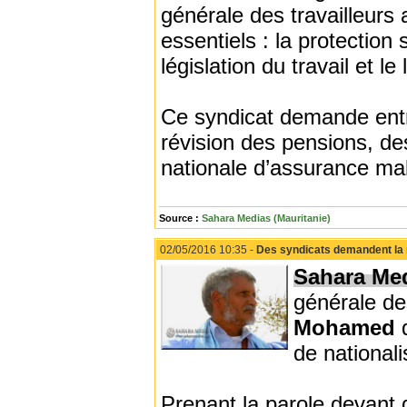
générale des travailleurs
essentiels : la protection 
législation du travail et l
Ce syndicat demande entr
révision des pensions, des
nationale d’assurance mal
Source :
Sahara Medias (Mauritanie)
02/05/2016 10:35 -
Des syndicats demandent la n
Sahara Me
générale de
Mohamed
de nationali
Prenant la parole devant d