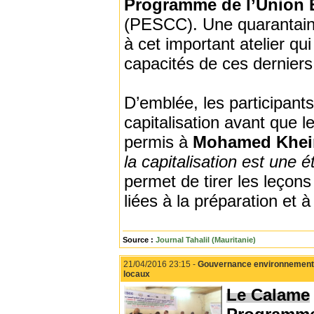
Programme de l’Union Eu
(PESCC). Une quarantaine
à cet important atelier qu
capacités de ces dernier
D’emblée, les participants
capitalisation avant que l
permis à
Mohamed Khei
la capitalisation est une 
permet de tirer les leçons
liées à la préparation et à 
Source :
Journal Tahalil (Mauritanie)
21/04/2016 23:15 -
Gouvernance environnementale
locaux
Le Calame