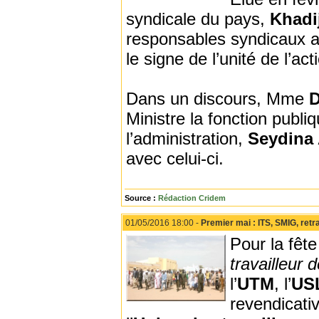
syndicale du pays,
Khadi
responsables syndicaux aff
le signe de l’unité de l’ac
Dans un discours, Mme
D
Ministre la fonction publi
l’administration,
Seydina
avec celui-ci.
Source :
Rédaction Cridem
01/05/2016 18:00 -
Premier mai : ITS, SMIG, retr
Pour la fêt
travailleur 
l’
UTM
, l’
US
revendicati