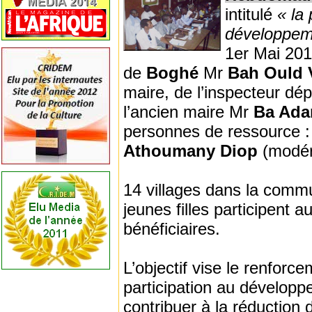
intitulé
« la
développem
1er Mai 20
de
Boghé
Mr
Bah Ould 
maire, de l’inspecteur dé
l’ancien maire Mr
Ba Ad
personnes de ressource 
Athoumany Diop
(modér
14 villages dans la com
jeunes filles participent 
bénéficiaires.
L’objectif vise le renforc
participation au dévelop
contribuer à la réduction 