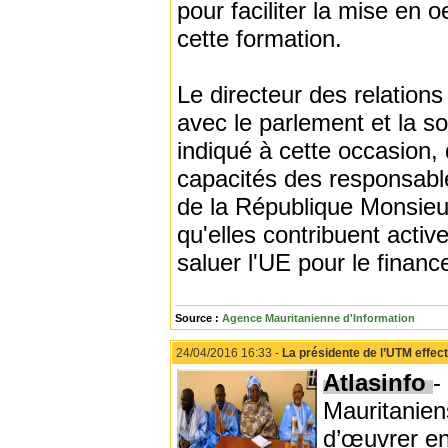
pour faciliter la mise en
cette formation.
Le directeur des relations
avec le parlement et la so
indiqué à cette occasion,
capacités des responsabl
de la République Monsie
qu'elles contribuent acti
saluer l'UE pour le financ
Source :
Agence Mauritanienne d'Information
24/04/2016 16:33 -
La présidente de l’UTM effec
Atlasinfo
-
Mauritani
d’œuvrer en