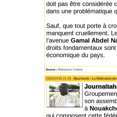
doit pas être considérée c
dans une problématique qu
Sauf, que tout porte à cr
manquent cruellement. Les
l’avenue
Gamal Abdel N
droits fondamentaux sont p
économique du pays.
Source :
Rédaction Cridem
29/04/2016 21:45 -
Mauritanie : La fédération d
Journaltah
Groupement
son assembl
à
Nouakcho
qui composent cette fédér