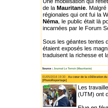
Une mobilisation qui reflèt
de la
Mauritanie
. Malgré
régionales qui ont fui la W
Néma
, le public était l
incarnées par le Forum So
Sous les géantes tentes d
étaient exposés les magni
traduisent la richesse et 
Source :
Journal Le Terroir (Mauritanie)
01/05/2016 19:30 -
Au cœur de la célébration du 1
[PhotoReportage]
Les travaill
(UTM) ont 
Elue en févr