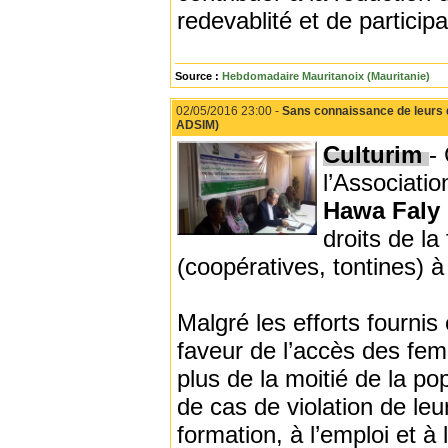
redevablité et de participa
Source :
Hebdomadaire Mauritanoix (Mauritanie)
02/05/2016 23:00 -
Sans connaissance de leurs d
ADSIM)
Culturim
-
l’Associati
Hawa Faly 
droits de l
(coopératives, tontines) 
Malgré les efforts fournis 
faveur de l’accès des fem
plus de la moitié de la p
de cas de violation de leu
formation, à l’emploi et à 