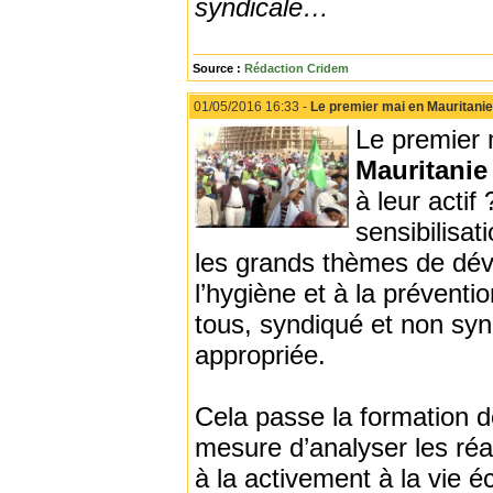
syndicale…
Source :
Rédaction Cridem
01/05/2016 16:33 -
Le premier mai en Mauritanie
Le premier m
Mauritani
à leur acti
sensibilisa
les grands thèmes de déve
l’hygiène et à la préventio
tous, syndiqué et non synd
appropriée.
Cela passe la formation d
mesure d’analyser les réa
à la activement à la vie é