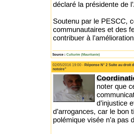
déclaré la présidente de 
Soutenu par le PESCC, ce 
communautaires et des fe
contribuer à l’amélioratio
Source :
Culturim (Mauritanie)
02/05/2016 19:00 -
Réponse N° 2 Suite au droit 
notoire"
Coordinati
noter que ce
communicatio
d’injustice 
d’arrogances, car le bon t
polémique visée n’a pas 