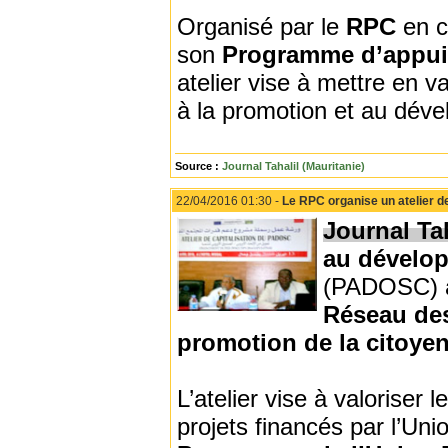
Organisé par le
RPC
en c
son
Programme d’appui à 
atelier vise à mettre en va
à la promotion et au déve
Source :
Journal Tahalil (Mauritanie)
22/04/2016 01:30 -
Le RPC organise un atelier d
Journal Tah
au dévelop
(PADOSC) a 
Réseau des
promotion de la citoye
L’atelier vise à valoriser
projets financés par l’U