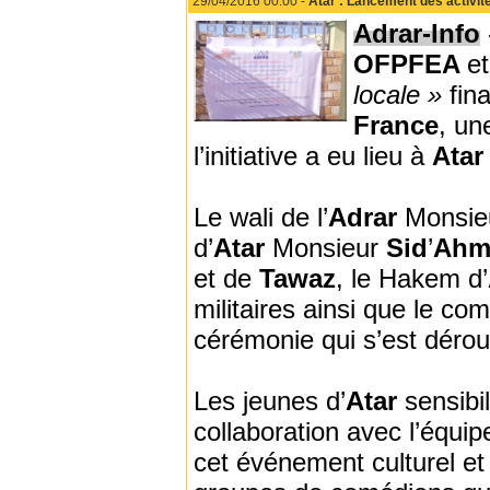
29/04/2016 00:00 -
Atar : Lancement des activit
Adrar-Info
OFPFEA
e
locale »
fin
France
, un
l’initiative a eu lieu à
Ata
Le wali de l’
Adrar
Monsie
d’
Atar
Monsieur
Sid
’
Ahm
et de
Tawaz
, le Hakem d’
militaires ainsi que le comi
cérémonie qui s’est déro
Les jeunes d’
Atar
sensibi
collaboration avec l’équip
cet événement culturel et