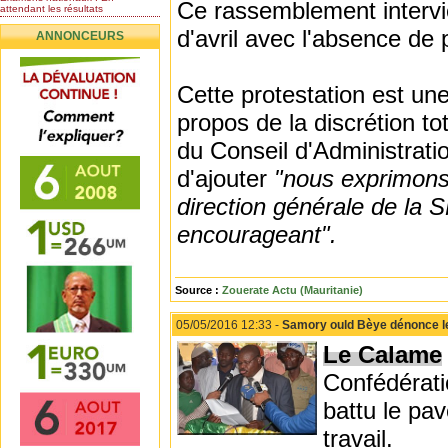
Ce rassemblement intervie
attendant les résultats
Nomination de l’Honorable Diye
d'avril avec l'absence de
ANNONCEURS
Ba au poste de...
Mauritanie : les résultats du
baccalauréat 2026...
Cette protestation est un
Mauritanie : Les 10 premiers au
BEPC 2026
propos de la discrétion to
Un syndicat de l’enseignement
rejette la...
du Conseil d'Administratio
d'ajouter
"nous exprimons 
direction générale de la 
encourageant".
Source :
Zouerate Actu (Mauritanie)
05/05/2016 12:33 -
Samory ould Bèye dénonce les
Le Calame
Confédérati
battu le pav
travail.