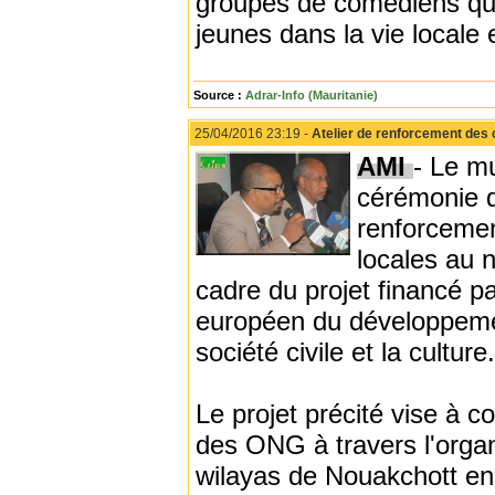
groupes de comédiens qui 
jeunes dans la vie locale 
Source :
Adrar-Info (Mauritanie)
25/04/2016 23:19 -
Atelier de renforcement des
AMI
- Le m
cérémonie d
renforceme
locales au 
cadre du projet financé p
européen du développemen
société civile et la culture.
Le projet précité vise à 
des ONG à travers l'organ
wilayas de Nouakchott en