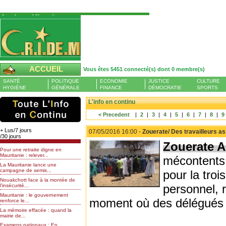
Authentification
Pour S'authentifier veuillez fournir votre
Pseudo et Mot de passer et cliquez sur : Se
connecter
Pseudo
ACCUEIL
Vous êtes 5451 connecté(s) dont 0 membre(s)
Liste des membres en ligne (0)
SANTÉ
POLITIQUE
ECONOMIE
JUSTICE
CULTURE
Mot de passe
HYGIÈNE
GÉNÉRALE
FINANCE
DÉMOCRATIE
SPORTS
L'info en continu
< Precedent
|
2
|
3
|
4
|
5
|
6
|
7
|
8
|
9
Mot de passe oublié
+ Lus/7 jours
07/05/2016 16:00 -
Zouerate/ Des travailleurs a
/30 jours
Zouerate A
Pour une retraite digne en
Mauritanie : relever...
mécontents 
La Mauritanie lance une
campagne de semis...
pour la troi
Nouakchott face à la montée de
personnel, r
l’insécurité...
Mauritanie : le gouvernement
moment où des délégués ét
renforce le...
La mémoire effacée : quand la
mairie de...
Examens nationaux : En