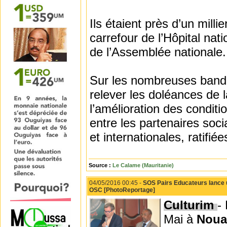
Ils étaient près d’un milli
carrefour de l’Hôpital nati
de l’Assemblée nationale.
Sur les nombreuses bander
relever les doléances de 
l’amélioration des conditi
entre les partenaires soci
et internationales, ratifi
Source :
Le Calame (Mauritanie)
04/05/2016 00:45 -
SOS Pairs Educateurs lance u
OSC [PhotoReportage]
Culturim
-
Mai à
Noua